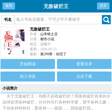
无敌破烂王
返回
首页
书名
无敌破烂王
作者：
山羊啃土豆
分类：
都市小说
状态：连载中
更新：2026-02-15
最新：
第299章：你完了
开始阅读
查看目录
加入书架
点击下载
小说简介
关于无敌破烂王：你瞧不起收破烂的？我靠收破烂得来的水
晶球处理各种破烂，分分钟吊打各种科学家，摆平各种土豪，
干掉各种特种兵，娶各种——咳咳……我收破烂我...