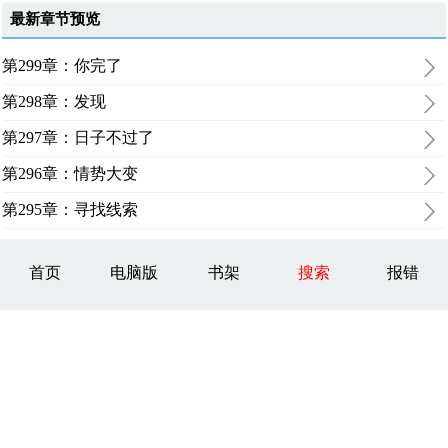
最新章节预览
第299章：你完了
第298章：发现
第297章：日子不过了
第296章：情势大变
第295章：寻找线索
首页
电脑版
书架
搜索
报错