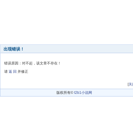
出现错误！
错误原因：对不起，该文章不存在！
请
返 回
并修正
[
关
版权所有©
t2b1小说网