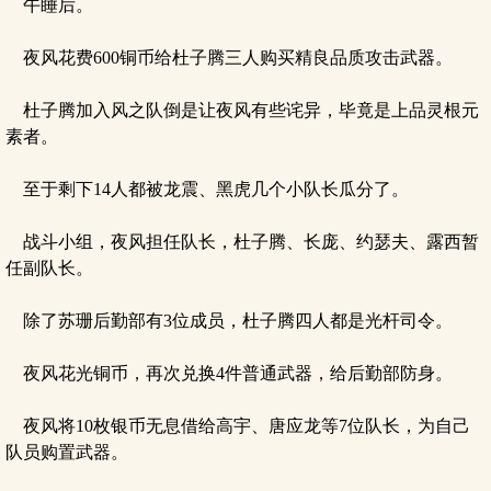
午睡后。
夜风花费600铜币给杜子腾三人购买精良品质攻击武器。
杜子腾加入风之队倒是让夜风有些诧异，毕竟是上品灵根元
素者。
至于剩下14人都被龙震、黑虎几个小队长瓜分了。
战斗小组，夜风担任队长，杜子腾、长庞、约瑟夫、露西暂
任副队长。
除了苏珊后勤部有3位成员，杜子腾四人都是光杆司令。
夜风花光铜币，再次兑换4件普通武器，给后勤部防身。
夜风将10枚银币无息借给高宇、唐应龙等7位队长，为自己
队员购置武器。