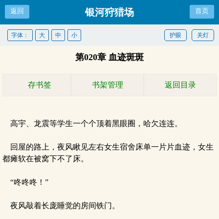
银河狩猎场
返回
首页
字体：
大
中
小
护眼
关灯
第020章 血迹斑斑
存书签
书架管理
返回目录
高宇、龙震等学生一个个顶着黑眼圈，哈欠连连。
回屋的路上，夜风瞅见左右女生宿舍床单一片片血迹，女生
都瘫软在被窝下不了床。
“咚咚咚！”
夜风敲着长庞睡觉的房间铁门。