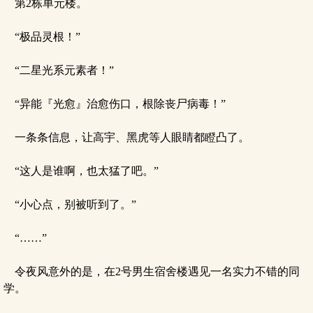
第2栋单元楼。
“极品灵根！”
“二星光系元素者！”
“异能『光愈』治愈伤口，根除丧尸病毒！”
一条条信息，让高宇、黑虎等人眼睛都瞪凸了。
“这人是谁啊，也太猛了吧。”
“小心点，别被听到了。”
“……”
令夜风意外的是，在2号男生宿舍楼遇见一名实力不错的同
学。