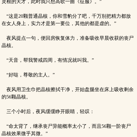
灵根的天才，此时我只想高歌一曲《征服》。”
“这是20颗普通晶核，你和雪豹分了吧，千万别把精力都放
在女人身上，实力才是第一要位，其他的都是虚的。”
夜风提点一句，便回房恢复体力，准备吸收早晨收获的丧尸
晶核。
“天音，帮我警戒四周，有情况就叫我。”
“好哒，尊敬的主人。”
夜风用卫生巾把晶核擦拭干净，开始盘腿坐在床上吸收剩余
的56颗晶核。
三个小时后，夜风缓缓睁开眼睛，轻叹：
“命太背了，继承丧尸异能概率太小了，而且56颗一阶丧尸
晶核效果微乎其微。”