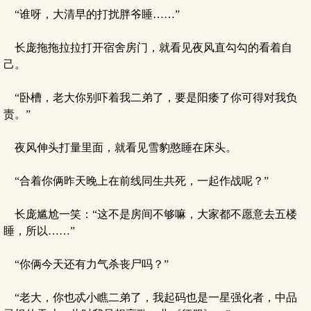
“谁呀，大清早的打扰胖爷睡……”
长庞拖拖拉拉打开宿舍房门，就看见夜风直勾勾的看着自
己。
“卧槽，老大你别吓着我二弟了，要是阳痿了你可得对我负
责。”
夜风伸头打量里面，就看见雪豹憨睡在床头。
“合着你俩昨天晚上在前线同生共死，一起作战呢？”
长庞尴尬一笑：“这不是房间不够嘛，大家都不愿意去五楼
睡，所以……”
“你俩今天还有力气杀丧尸吗？”
“老大，你也忒小瞧二弟了，我起码也是一星强化者，中品