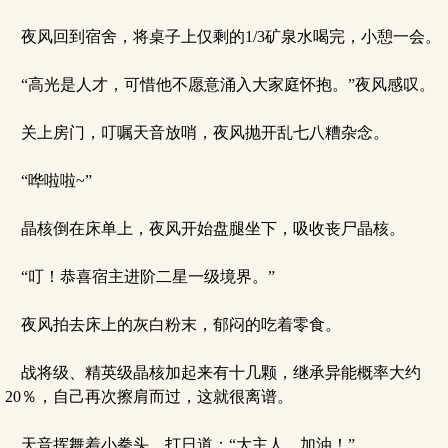
夜风回到宿舍，将桌子上仅剩的1/3矿泉水喝完，小憩一会。
“高光是人才，可惜他不愿意涌入大家庭怀抱。”夜风感叹。
关上房门，叮嘱天音放哨，夜风抛开乱七八糟杂念。
“哗啦啦~”
晶核倒在床单上，夜风开始盘腿坐下，吸收丧尸晶核。
“叮！恭喜宿主进阶二星一级境界。”
夜风拍去床上的灰白粉末，郁闷的吃着零食。
战将级、精英级晶核加起来有十几颗，继承异能概率大约
20％，自己再次擦肩而过，这就很离谱。
天音挥舞着小拳头，打日道：“大主人，加油！”