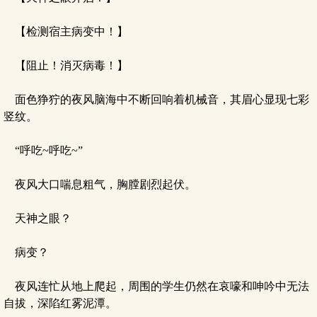
【检测宿主病变中！】
【阻止！消灭病毒！】
面色狰狞的夜风脑海中不断回响着机械音，其眉心显现七彩
竖纹。
“呼吃~呼吃~”
夜风大口喘息粗气，胸膛剧烈起伏。
天神之眼？
病变？
夜风连忙从地上爬起，周围的学生仍然在哀嚎和呻吟中无法
自拔，深陷红雾泥潭。