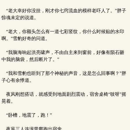
“老大幸好你没挂，刚才你七窍流血的模样老吓人了。”胖子
惊魂未定的说道。
“老大，你额头怎么有一道七彩竖纹，你什么时候贴的水印
啊。”雪豹好奇的问道。
“我脑海响起洪亮啸声，不由自主来到窗前，好像有陨石砸
中我的脑袋，然后断片了。”
“我和雪豹也听到了那个神秘的声音，这是怎么回事啊？”胖
子心有余悸道。
夜风刚想搭话，就感受到地面剧烈震动，宿舍桌椅“吱呀”摇
晃着。
“卧槽，地震了，跑！”
夜风三人连滚带爬跑出宿舍。