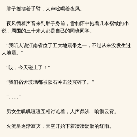
胖子摇摆着手臂，大声吆喝着夜风。
夜风循着声音来到胖子身前，雪豹怀中抱着几本褶皱的小
说，周围的三十来人都是自己的同班同学。
“我听人说江南省位于五大地震带之一，不过从来没发生过
大地震。”
“哎，今天碰上了！”
“我们宿舍玻璃都被陨石冲击波震碎了。”
“……”
男女生叽叽喳喳互相讨论着，人声鼎沸，响彻云霄。
火流星逐渐寂灭，天空开始下着凄凄沥沥的红雨。