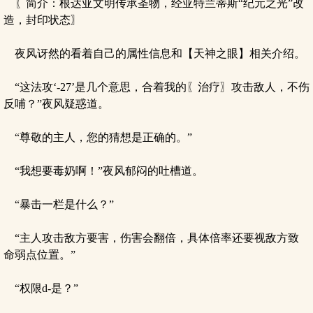
〖简介：根达亚文明传承圣物，经亚特兰蒂斯“纪元之光”改
造，封印状态〗
夜风讶然的看着自己的属性信息和【天神之眼】相关介绍。
“这法攻‘-27’是几个意思，合着我的〖治疗〗攻击敌人，不伤
反哺？”夜风疑惑道。
“尊敬的主人，您的猜想是正确的。”
“我想要毒奶啊！”夜风郁闷的吐槽道。
“暴击一栏是什么？”
“主人攻击敌方要害，伤害会翻倍，具体倍率还要视敌方致
命弱点位置。”
“权限d-是？”