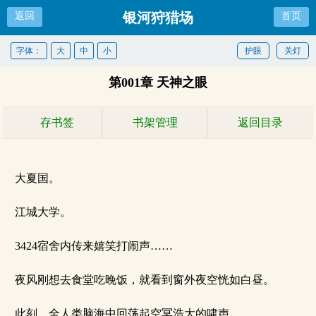
银河狩猎场
返回
首页
字体：
大
中
小
护眼
关灯
第001章 天神之眼
存书签
书架管理
返回目录
大夏国。
江城大学。
3424宿舍内传来嬉笑打闹声……
夜风刚想去食堂吃晚饭，就看到窗外夜空恍如白昼。
此刻，全人类脑海中回荡起空冥浩大的啸声。