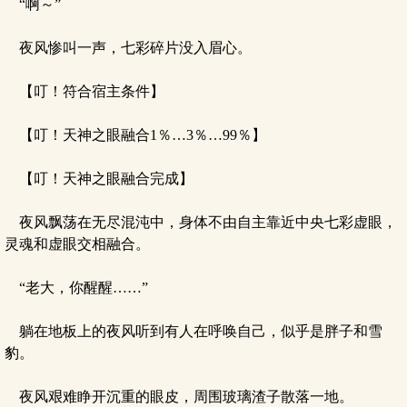
“啊～”
夜风惨叫一声，七彩碎片没入眉心。
【叮！符合宿主条件】
【叮！天神之眼融合1％…3％…99％】
【叮！天神之眼融合完成】
夜风飘荡在无尽混沌中，身体不由自主靠近中央七彩虚眼，
灵魂和虚眼交相融合。
“老大，你醒醒……”
躺在地板上的夜风听到有人在呼唤自己，似乎是胖子和雪
豹。
夜风艰难睁开沉重的眼皮，周围玻璃渣子散落一地。