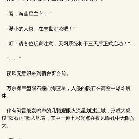
“吾，海蓝星主宰！”
“渺小的人类，在末世沉沦吧！”
“叮！请各位玩家注意，天网系统将于三天后正式启动！”
“……”
夜风无意识来到宿舍窗台前。
万余颗巨型陨石撞向海蓝星，入侵的陨石在高空中爆炸解
体。
伴有闷雷般轰鸣声的几颗耀眼火流星划过江城，形成大规
模“陨石雨”坠入地表，其中一道七彩光点在夜风瞳孔中无限放
大。