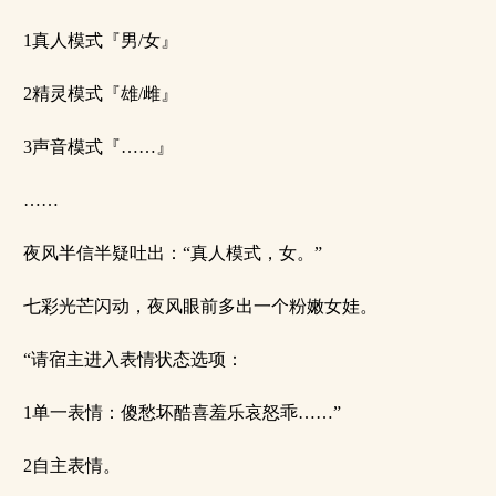
1真人模式『男/女』
2精灵模式『雄/雌』
3声音模式『……』
……
夜风半信半疑吐出：“真人模式，女。”
七彩光芒闪动，夜风眼前多出一个粉嫩女娃。
“请宿主进入表情状态选项：
1单一表情：傻愁坏酷喜羞乐哀怒乖……”
2自主表情。