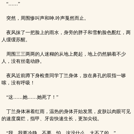
“……”
突然，周围惨叫声和呻.吟声戛然而止。
夜风抹了一把脸上的雨水，身旁的胖子和雪豹脸色酡红，两
人缓缓苏醒。
周围三三两两的人迷糊的从地上爬起，地上仍然躺着不少
人，没有丝毫动静。
夜风近前蹲下身检查同学丁兰身体，放在鼻孔的双指一哆
嗦，没有呼吸！
“这……她……她死了！”
丁兰身体淋着红雨，温热的身体开始发黑，皮肤以肉眼可见
的速度腐烂，指甲、牙齿快速生长，更加尖锐。
“我…我要冷静，不要…怕，这没什么…大不了的。”