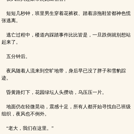
短短几秒钟，班里男生穿着花裤衩、踏着凉拖鞋皆都神色慌
张逃离。
逃亡过程中，楼道内踩踏事件比比皆是，一旦跌倒就别想站
起来了。
五分钟后。
夜风随着人流来到空旷地带，身后早已没了胖子和雪豹踪
迹。
昏黄路灯下，花园绿坛人头攒动，乌压压一片。
地面仍在轻微晃动，震感十足，所有人都开始寻找自己班级
组织，夜风也不例外。
“老大，我们在这里。”