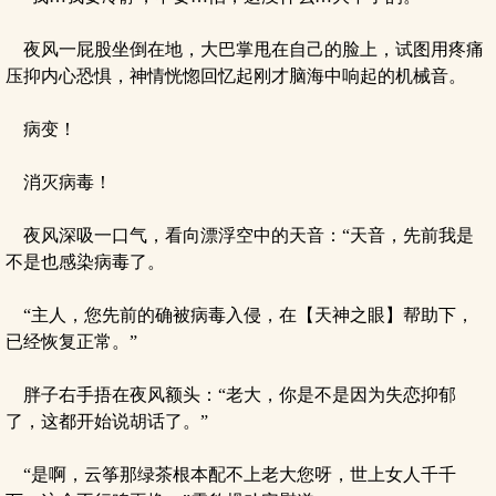
夜风一屁股坐倒在地，大巴掌甩在自己的脸上，试图用疼痛
压抑内心恐惧，神情恍惚回忆起刚才脑海中响起的机械音。
病变！
消灭病毒！
夜风深吸一口气，看向漂浮空中的天音：“天音，先前我是
不是也感染病毒了。
“主人，您先前的确被病毒入侵，在【天神之眼】帮助下，
已经恢复正常。”
胖子右手捂在夜风额头：“老大，你是不是因为失恋抑郁
了，这都开始说胡话了。”
“是啊，云筝那绿茶根本配不上老大您呀，世上女人千千