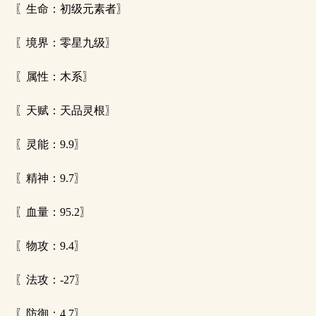
〖生命：初级元素者〗
〖境界：零星九级〗
〖属性：木系〗
〖天赋：天品灵根〗
〖灵能：9.9〗
〖精神：9.7〗
〖血量：95.2〗
〖物攻：9.4〗
〖法攻：-27〗
〖防御：4.7〗