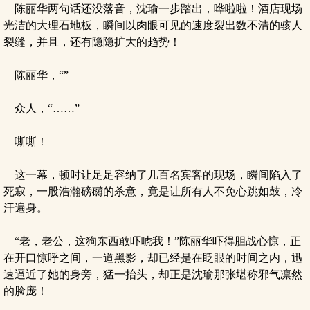
陈丽华两句话还没落音，沈瑜一步踏出，哗啦啦！酒店现场
光洁的大理石地板，瞬间以肉眼可见的速度裂出数不清的骇人
裂缝，并且，还有隐隐扩大的趋势！
陈丽华，“”
众人，“……”
嘶嘶！
这一幕，顿时让足足容纳了几百名宾客的现场，瞬间陷入了
死寂，一股浩瀚磅礴的杀意，竟是让所有人不免心跳如鼓，冷
汗遍身。
“老，老公，这狗东西敢吓唬我！”陈丽华吓得胆战心惊，正
在开口惊呼之间，一道黑影，却已经是在眨眼的时间之内，迅
速逼近了她的身旁，猛一抬头，却正是沈瑜那张堪称邪气凛然
的脸庞！