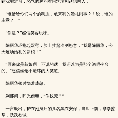
到沈瑜近前，怒气腾腾的看向沈瑜和赵信两人，
“谁借给你们两个的狗胆，敢来我的婚礼闹事？！说，谁的
主意？！”
“你是？”赵信笑容玩味。
陈丽华环抱起双臂，脸上挂起冷冽怒意，“我是陈丽华，今
天这场婚礼的新娘！”
“原来你是新娘啊，不说的话，我还以为是那个酒吧坐台
的。”赵信丝毫不避讳的大笑道。
陈丽华顿时恼羞成怒。
刹那间，眸光怨毒，“你找死？”
一言既出，护在她身后的几名黑衣安保，当即上前，摩拳擦
掌，跃跃欲试。