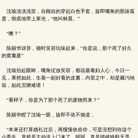
沈瑜淡淡浅笑，自顾自的穿起白色手套，旋即嘴角的那抹弧
度，彻底地带上寒光，“他叫林晨。”
“噢？”
陈丽华讶异，顿时笑容玩味起来，“你是说，那个死了好久
的窝囊废”
沈瑜抬起眼眸，嘴角绽放笑容，都说最毒妇人心，今日一
见，果然如此，生着一副好看的皮囊，内里之中，却是藏污纳
垢，如此丑陋难堪！
“看样子，你是为了那个死了的废物而来？”
陈丽华瞪了沈瑜一眼，旋即不依不饶道，
“本来还打算婚礼过后，再慢慢收拾你，可是没想到你这个
小畜生，竟然是主动送上门来了，呵呵，真是踏破铁鞋无觅