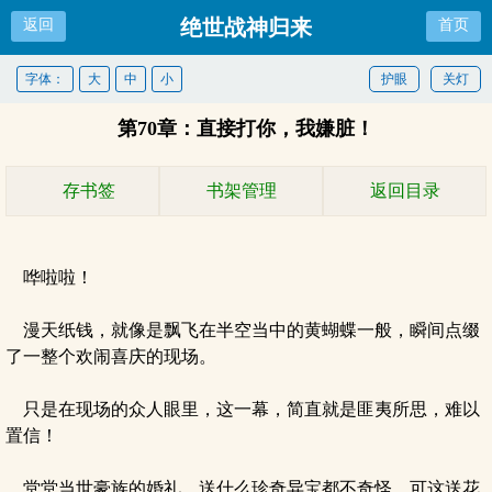
绝世战神归来
返回
首页
字体：
大
中
小
护眼
关灯
第70章：直接打你，我嫌脏！
存书签
书架管理
返回目录
哗啦啦！
漫天纸钱，就像是飘飞在半空当中的黄蝴蝶一般，瞬间点缀
了一整个欢闹喜庆的现场。
只是在现场的众人眼里，这一幕，简直就是匪夷所思，难以
置信！
堂堂当世豪族的婚礼，送什么珍奇异宝都不奇怪，可这送花