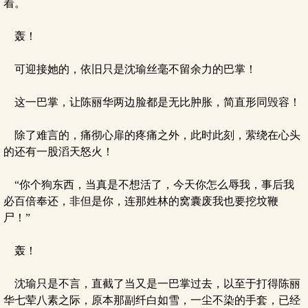
着。
轰！
可迎接她的，依旧只是沈瑜丝毫不留余力的巴掌！
这一巴掌，让陈丽华两边脸都是无比肿胀，简直形同毁容！
除了难言的，痛彻心扉的疼痛之外，此时此刻，萦绕在心头
的还有一股滔天怒火！
“你个狗东西，当真是不想活了，今天你怎么辱我，事后我
必百倍奉还，非但是你，连那姓林的窝囊废我也要挖坟鞭
尸！”
轰！
沈瑜只是不言，直截了当又是一巴掌过去，以至于打得陈丽
华七荤八素之际，原本那副纤白如雪，一尘不染的手套，已经