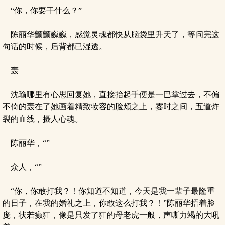
“你，你要干什么？”
陈丽华颤颤巍巍，感觉灵魂都快从脑袋里升天了，等问完这
句话的时候，后背都已湿透。
轰
沈瑜哪里有心思回复她，直接抬起手便是一巴掌过去，不偏
不倚的轰在了她画着精致妆容的脸颊之上，霎时之间，五道炸
裂的血线，摄人心魂。
陈丽华，“”
众人，“”
“你，你敢打我？！你知道不知道，今天是我一辈子最隆重
的日子，在我的婚礼之上，你敢这么打我？！”陈丽华捂着脸
庞，状若癫狂，像是只发了狂的母老虎一般，声嘶力竭的大吼