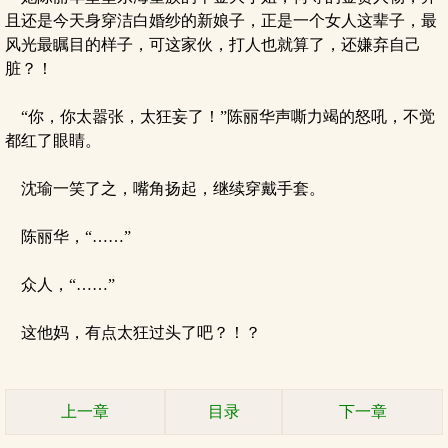
且还是今天身穿洁白婚纱的新娘子，正是一个女人这辈子，最
风光最瞩目的样子，可这家伙，打人也就算了，还嫌弃自己
脏？！
“你，你太嚣张，太狂妄了！”陈丽华声嘶力竭的怒吼，不觉
都红了眼睛。
沈瑜一笑了之，嘴角扬起，继续穿戴手套。
陈丽华，“……”
众人，“……”
这他妈，有点太狂过头了吧？！？
上一章
目录
下一章