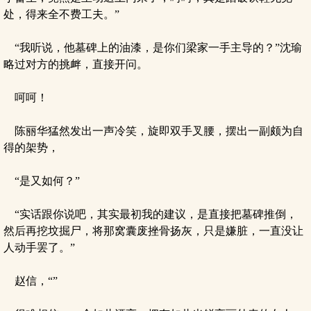
处，得来全不费工夫。”
“我听说，他墓碑上的油漆，是你们梁家一手主导的？”沈瑜
略过对方的挑衅，直接开问。
呵呵！
陈丽华猛然发出一声冷笑，旋即双手叉腰，摆出一副颇为自
得的架势，
“是又如何？”
“实话跟你说吧，其实最初我的建议，是直接把墓碑推倒，
然后再挖坟掘尸，将那窝囊废挫骨扬灰，只是嫌脏，一直没让
人动手罢了。”
赵信，“”