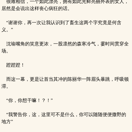
很难相信，一个如此漂亮，拥有如此光鲜亮丽外表的女人，
居然是会说出这样丧心病狂的话。
“谢谢你，再一次让我认识到了畜生这两个字究竟是何含
义。”
沈瑜嘴角的笑意更浓，一股凛然的森寒冷气，霎时间贯穿全
场。
蹬蹬蹬！
而这一幕，更是让首当其冲的陈丽华一阵眉头暴跳，呼吸顿
滞。
“你，你想干嘛！？！”
“我警告你，这，这里可不是什么，你可以随随便便撒野的
地方”