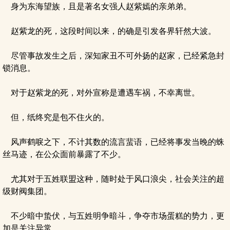
身为东海望族，且是著名女强人赵紫嫣的亲弟弟。
赵紫龙的死，这段时间以来，的确是引发各界轩然大波。
尽管事故发生之后，深知家丑不可外扬的赵家，已经紧急封
锁消息。
对于赵紫龙的死，对外宣称是遭遇车祸，不幸离世。
但，纸终究是包不住火的。
风声鹤唳之下，不计其数的流言蜚语，已经将事发当晚的蛛
丝马迹，在公众面前暴露了不少。
尤其对于五姓联盟这种，随时处于风口浪尖，社会关注的超
级财阀集团。
不少暗中蛰伏，与五姓明争暗斗，争夺市场蛋糕的势力，更
加是关注异常。