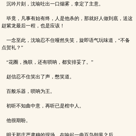
沉吟片刻，沈瑜吐出一口烟雾，拿定了主意。
毕竟，凡事有始有终，人是他杀的，那就好人做到底，送这
赵紫龙最后一程，也是应该！
一念至此，沈瑜忍不住哑然失笑，旋即语气玩味道，“不备
点贺礼？”
“花圈，挽联，还有唢呐，都安排妥了。”
赵信忍不住笑出了声，憋笑道。
百般乐器，唢呐为王。
初听不知曲中意，再听已是棺中人。
他很期盼。
明天那庄严肃穆的现场，在响起一曲百鸟朝凤之后。