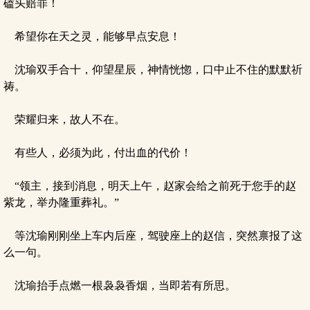
磕头赔罪！
希望你在天之灵，能够早点安息！
沈瑜双手合十，仰望星辰，神情恍惚，口中止不住的默默祈
祷。
荣耀归来，故人不在。
有些人，必须为此，付出血的代价！
“领主，接到消息，明天上午，赵家会给之前死于您手的赵
紫龙，举办隆重葬礼。”
等沈瑜刚刚坐上车内后座，驾驶座上的赵信，突然禀报了这
么一句。
沈瑜抬手点燃一根袅袅香烟，当即若有所思。