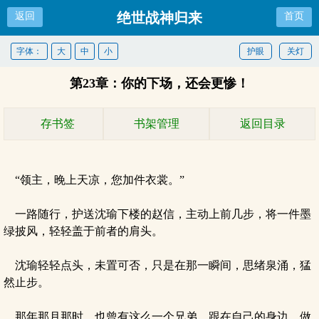
绝世战神归来
返回
首页
字体：
大
中
小
护眼
关灯
第23章：你的下场，还会更惨！
存书签
书架管理
返回目录
“领主，晚上天凉，您加件衣裳。”
一路随行，护送沈瑜下楼的赵信，主动上前几步，将一件墨
绿披风，轻轻盖于前者的肩头。
沈瑜轻轻点头，未置可否，只是在那一瞬间，思绪泉涌，猛
然止步。
那年那月那时，也曾有这么一个兄弟，跟在自己的身边，做