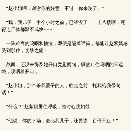
“赵小姐啊，谢谢你的好意，不过，你来晚了。”
“我，我儿子，半个小时之前，已经没了！二十八楼啊，死
得连尸体都聚不成块······”
一阵难言的呜咽和抽泣，即便是隔着话筒，都能让赵紫嫣感
受到那种，切肤之痛！
然而，还没来得及她开口宽慰两句，骤然止住呜咽的宋运
城，哽咽着开口，
“赵小姐，那个杀我爱子的人，临走之前，托我给我带句
话！”
“什么？”赵紫嫣屏住呼吸，顿时心跳如鼓，
“他说，你的下场，会比我儿子，还要惨，百倍不止！”