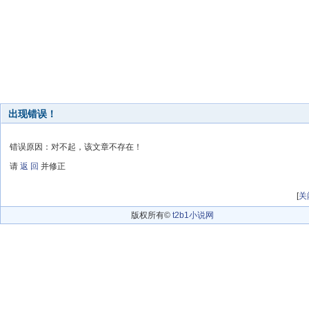
出现错误！
错误原因：对不起，该文章不存在！
请
返 回
并修正
[
关
版权所有©
t2b1小说网