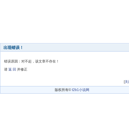
出现错误！
错误原因：对不起，该文章不存在！
请
返 回
并修正
[
关
版权所有©
t2b1小说网