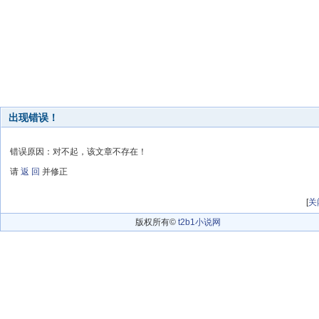
出现错误！
错误原因：对不起，该文章不存在！
请
返 回
并修正
[
关
版权所有©
t2b1小说网