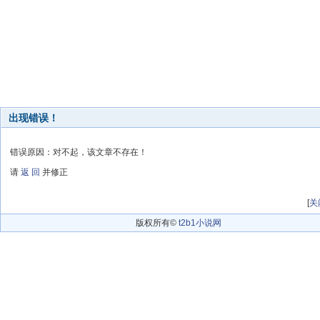
出现错误！
错误原因：对不起，该文章不存在！
请
返 回
并修正
[
关
版权所有©
t2b1小说网